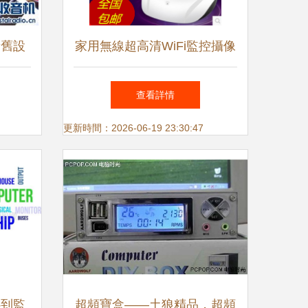
新舊設
家用無線超高清WiFi監控攝像
機的對
頭 1080P分辨率與手機遠程夜
查看詳情
視功能的完美結合
更新時間：2026-06-19 23:30:47
心到監
超頻寶盒——土狼精品，超頻