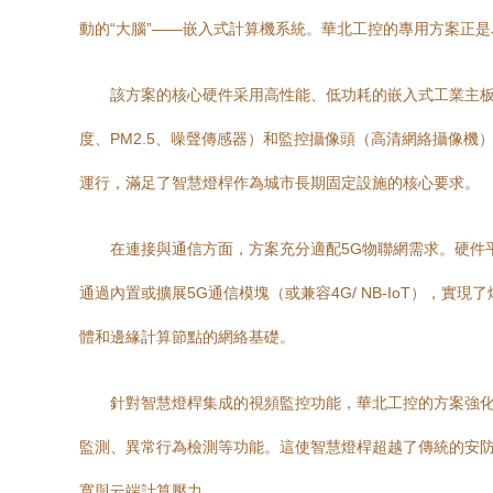
動的“大腦”——嵌入式計算機系統。華北工控的專用方案正
該方案的核心硬件采用高性能、低功耗的嵌入式工業主板或
度、PM2.5、噪聲傳感器）和監控攝像頭（高清網絡攝像機
運行，滿足了智慧燈桿作為城市長期固定設施的核心要求。
在連接與通信方面，方案充分適配5G物聯網需求。硬件平臺
通過內置或擴展5G通信模塊（或兼容4G/ NB-IoT）
體和邊緣計算節點的網絡基礎。
針對智慧燈桿集成的視頻監控功能，華北工控的方案強化
監測、異常行為檢測等功能。這使智慧燈桿超越了傳統的安
寬與云端計算壓力。