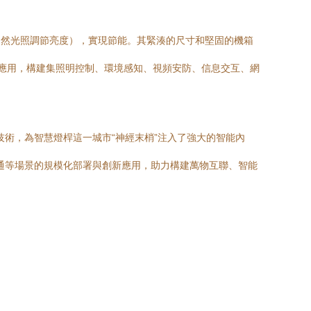
自然光照調節亮度），實現節能。其緊湊的尺寸和堅固的機箱
層應用，構建集照明控制、環境感知、視頻安防、信息交互、網
術，為智慧燈桿這一城市“神經末梢”注入了強大的智能內
通等場景的規模化部署與創新應用，助力構建萬物互聯、智能