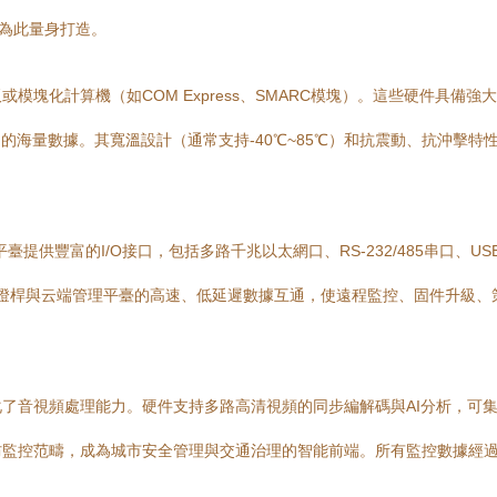
是為此量身打造。
模塊化計算機（如COM Express、SMARC模塊）。這些硬件具備
）的海量數據。其寬溫設計（通常支持-40℃~85℃）和抗震動、抗沖擊特
提供豐富的I/O接口，包括多路千兆以太網口、RS-232/485串口、U
，實現了燈桿與云端管理平臺的高速、低延遲數據互通，使遠程監控、固件升級
了音視頻處理能力。硬件支持多路高清視頻的同步編解碼與AI分析，可
防監控范疇，成為城市安全管理與交通治理的智能前端。所有監控數據經