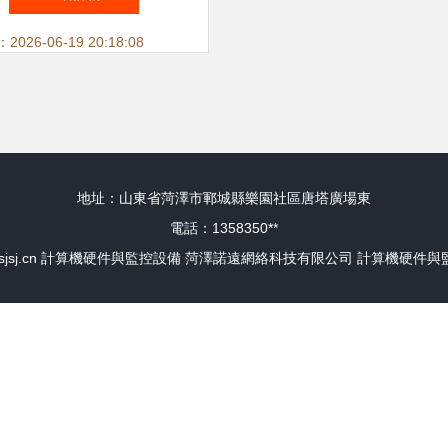
品方案解析
26-06-19 20:18:08
地址：山東省菏澤市鄆城縣樂園社區唐塔廣場東
電話：1358350**
jsj.cn
計算機硬件與監控設備
菏澤諾遠網絡科技有限公司
計算機硬件與