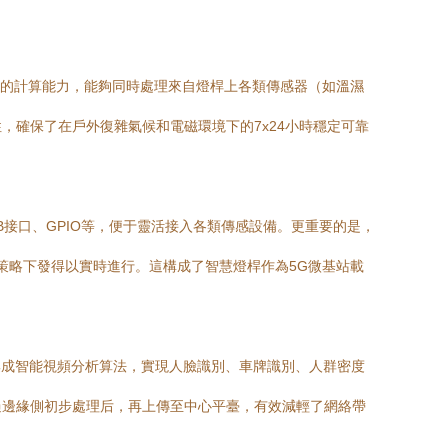
強大的計算能力，能夠同時處理來自燈桿上各類傳感器（如溫濕
性，確保了在戶外復雜氣候和電磁環境下的7x24小時穩定可靠
SB接口、GPIO等，便于靈活接入各類傳感設備。更重要的是，
、策略下發得以實時進行。這構成了智慧燈桿作為5G微基站載
集成智能視頻分析算法，實現人臉識別、車牌識別、人群密度
過邊緣側初步處理后，再上傳至中心平臺，有效減輕了網絡帶