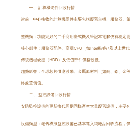
一、 計算機硬件回收行情
當前，中心接收的計算機硬件主要包括廢舊主機、服務器、筆記
整機類：功能完好的二手商用臺式機及筆記本電腦仍有穩定
核心部件：服務器配件、高端CPU（如Intel酷睿i7及以上
傳統機械硬盤（HDD）及低值部件價格較低。
趨勢影響：全球芯片供應波動、金屬原材料（如銅、鋁、金
終處置價值。
二、 監控設備回收行情
安防監控設備的更新換代周期同樣產生大量廢舊設備，主要包括
設備類型：老舊模擬監控設備已基本進入純廢品回收流程，