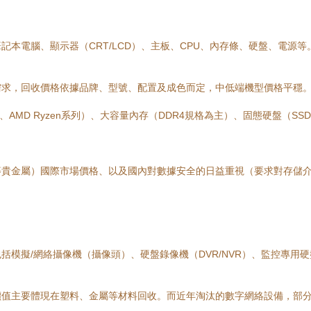
本電腦、顯示器（CRT/LCD）、主板、CPU、內存條、硬盤、電源
需求，回收價格依據品牌、型號、配置及成色而定，中低端機型價格平穩
世代、AMD Ryzen系列）、大容量內存（DDR4規格為主）、固態硬盤
等貴金屬）國際市場價格、以及國內對數據安全的日益重視（要求對存儲
模擬/網絡攝像機（攝像頭）、硬盤錄像機（DVR/NVR）、監控專用
價值主要體現在塑料、金屬等材料回收。而近年淘汰的數字網絡設備，部