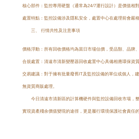
核心部件：監控專用硬盤（通常為24/7運行設計）是價值
處置特點：監控設備涉及隱私安全，處置中心在處理前會嚴
三、 行情共性及注意事項
價格浮動：所有回收價格均為當日市場估價，受品類、品牌、
合規處置：清遠市清新變壓器回收處置中心具備相應環保資
交易建議：對于擁有批量廢舊IT及監控設備的單位或個人，
無資質商販處理。
今日清遠市清新區的計算機硬件與監控設備回收市場，整
實現資產殘余價值變現的途徑，更是履行環境保護社會責任