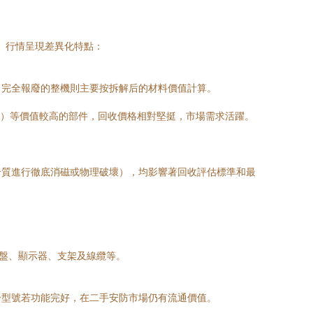
等。行情呈現差異化特點：
。完全報廢的整機則主要按拆解后的材料價值計算。
（SSD）等價值較高的部件，回收價格相對堅挺，市場需求活躍。
介質進行徹底消磁或物理破壞），均影響著回收評估標準和最
硬盤、顯示器、支架及線纜等。
分型號若功能完好，在二手安防市場仍有流通價值。