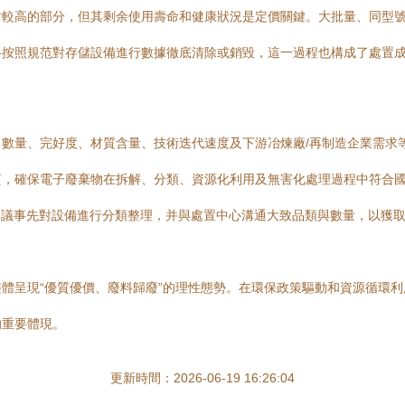
相對較高的部分，但其剩余使用壽命和健康狀況是定價關鍵。大批量、同型
格按照規范對存儲設備進行數據徹底清除或銷毀，這一過程也構成了處置
數量、完好度、材質含量、技術迭代速度及下游冶煉廠/再制造企業需求
質，確保電子廢棄物在拆解、分類、資源化利用及無害化處理過程中符合
建議事先對設備進行分類整理，并與處置中心溝通大致品類與數量，以獲
體呈現“優質優價、廢料歸廢”的理性態勢。在環保政策驅動和資源循環
的重要體現。
更新時間：2026-06-19 16:26:04