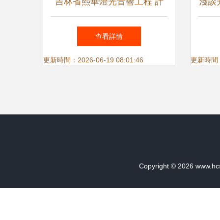
吉林省熙華燈光音響工程 計
淺談
算機硬件與監控設備的應用與
峰的
查看詳情
融合
算
更新時間：2026-06-19 08:01:46
更新時間：20
Copyright © 2026
www.hcs