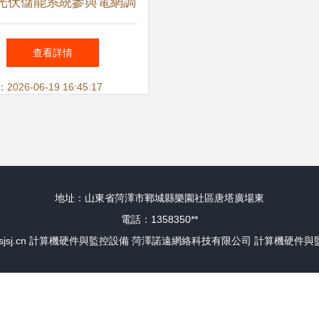
光伏儲能系統參與電網調
運行優化策略——基于計
查看詳情
機硬件與監控設備的實現
26-06-19 16:45:17
地址：山東省菏澤市鄆城縣樂園社區唐塔廣場東
電話：1358350**
jsj.cn
計算機硬件與監控設備
菏澤諾遠網絡科技有限公司
計算機硬件與