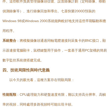
件。這些軟件負責管理攝像頭信號、設置錄像計劃（定時錄像、移動
偵測錄像等）、進行錄像回放和導出。七喜快樂2000D預裝的
Windows 98或Windows 2000系統能夠較好地支持這些早期驅動和應
用程序。
系統整合
：將模擬攝像頭通過同軸電纜連接到采集卡的BNC接口，顯
示器連接電腦顯卡，鼠標鍵盤用于操作，一套基于通用PC架構的簡易
數字監控系統便搭建完成。
四、技術局限性與時代意義
以今天的眼光看，這種方案存在明顯局限：
性能瓶頸
：CPU處理能力和硬盤速度有限，難以支持高分辨率、高幀
率的視頻，同時處理多路視頻時可能出現卡頓。