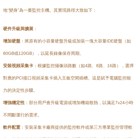
地“變身”為一臺監控主機。其實現路徑大致如下：
硬件升級與擴展
：
增加硬盤
：將原有的小容量硬盤升級或加裝一塊大容量IDE硬盤（如
80GB或120GB），以延長錄像保存周期。
安裝視頻采集卡
：根據監控攝像頭路數（如4路、8路、16路），選擇
對應的PCI接口視頻采集卡插入主板空閑插槽。這是賦予電腦監控能
力的決定性步驟。
增強穩定性
：部分用戶會升級電源或增加機箱散熱，以滿足7x24小時
不間斷運行的需求。
軟件配置
：安裝采集卡廠商提供的監控軟件或第三方專業監控管理軟