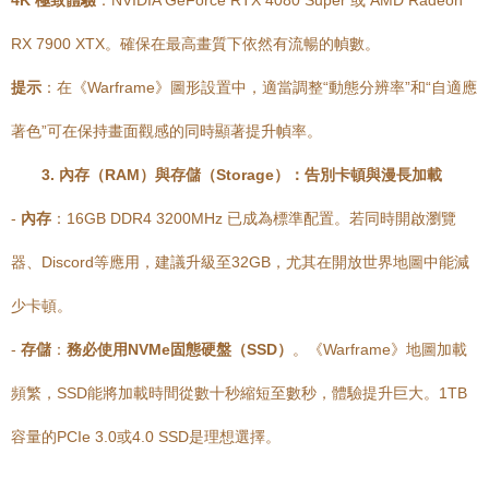
4K 極致體驗
：NVIDIA GeForce RTX 4080 Super 或 AMD Radeon
RX 7900 XTX。確保在最高畫質下依然有流暢的幀數。
提示
：在《Warframe》圖形設置中，適當調整“動態分辨率”和“自適應
著色”可在保持畫面觀感的同時顯著提升幀率。
3. 內存（RAM）與存儲（Storage）：告別卡頓與漫長加載
-
內存
：16GB DDR4 3200MHz 已成為標準配置。若同時開啟瀏覽
器、Discord等應用，建議升級至32GB，尤其在開放世界地圖中能減
少卡頓。
-
存儲
：
務必使用NVMe固態硬盤（SSD）
。《Warframe》地圖加載
頻繁，SSD能將加載時間從數十秒縮短至數秒，體驗提升巨大。1TB
容量的PCIe 3.0或4.0 SSD是理想選擇。