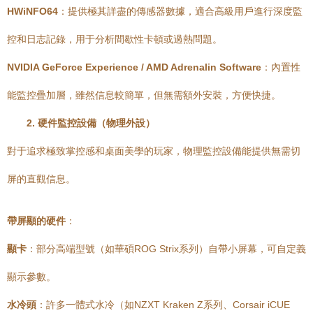
HWiNFO64
：提供極其詳盡的傳感器數據，適合高級用戶進行深度監
控和日志記錄，用于分析間歇性卡頓或過熱問題。
NVIDIA GeForce Experience / AMD Adrenalin Software
：內置性
能監控疊加層，雖然信息較簡單，但無需額外安裝，方便快捷。
2. 硬件監控設備（物理外設）
對于追求極致掌控感和桌面美學的玩家，物理監控設備能提供無需切
屏的直觀信息。
帶屏顯的硬件
：
顯卡
：部分高端型號（如華碩ROG Strix系列）自帶小屏幕，可自定義
顯示參數。
水冷頭
：許多一體式水冷（如NZXT Kraken Z系列、Corsair iCUE