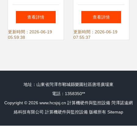
典計算機硬件與監
備對講機雜物等 計
查看詳情
查看詳情
控設備的巧妙結合
算機硬件與監控設
更新時間：2026-06-19
更新時間：2026-06-19
05:59:38
07:55:37
備的融合與應用
地址：山東省菏澤市鄆城縣樂園社區唐塔廣場東
電話：1358350**
Copyright © 2026
www.hcsjsj.cn
計算機硬件與監控設備
菏澤諾遠網
絡科技有限公司
計算機硬件與監控設備
版權所有
Sitemap