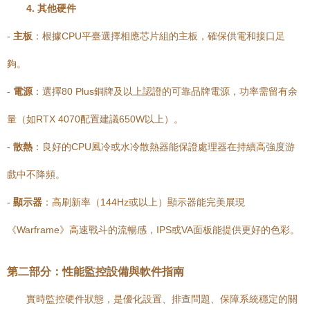
4. 其他硬件
-
主板
：根據CPU平臺選擇相應芯片組的主板，確保供電和接口足
夠。
-
電源
：選擇80 Plus銅牌及以上認證的可靠品牌電源，功率需留有余
量（如RTX 4070配置建議650W以上）。
-
散熱
：良好的CPU風冷或水冷散熱器能保證處理器在持續高強度游
戲中不降頻。
-
顯示器
：高刷新率（144Hz或以上）顯示器能完美展現
《Warframe》高速戰斗的流暢感，IPS或VA面板能提供更好的色彩。
第二部分：性能監控設備與軟件指南
實時監控硬件狀態，是優化設置、排查問題、保障系統穩定的關