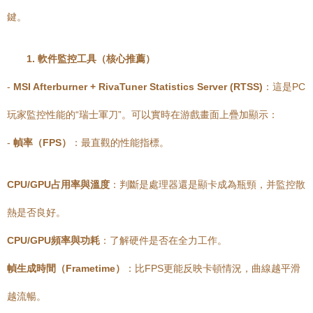
鍵。
1. 軟件監控工具（核心推薦）
-
MSI Afterburner + RivaTuner Statistics Server (RTSS)
：這是PC
玩家監控性能的“瑞士軍刀”。可以實時在游戲畫面上疊加顯示：
-
幀率（FPS）
：最直觀的性能指標。
CPU/GPU占用率與溫度
：判斷是處理器還是顯卡成為瓶頸，并監控散
熱是否良好。
CPU/GPU頻率與功耗
：了解硬件是否在全力工作。
幀生成時間（Frametime）
：比FPS更能反映卡頓情況，曲線越平滑
越流暢。