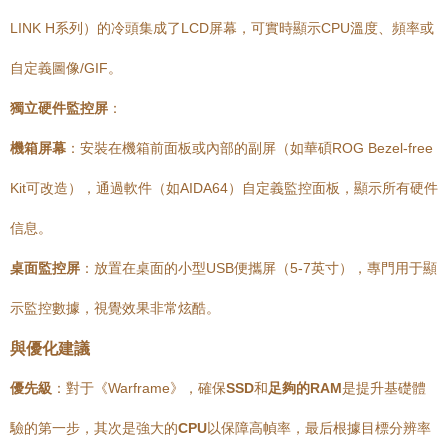
LINK H系列）的冷頭集成了LCD屏幕，可實時顯示CPU溫度、頻率或
自定義圖像/GIF。
獨立硬件監控屏
：
機箱屏幕
：安裝在機箱前面板或內部的副屏（如華碩ROG Bezel-free
Kit可改造），通過軟件（如AIDA64）自定義監控面板，顯示所有硬件
信息。
桌面監控屏
：放置在桌面的小型USB便攜屏（5-7英寸），專門用于顯
示監控數據，視覺效果非常炫酷。
與優化建議
優先級
：對于《Warframe》，確保
SSD
和
足夠的RAM
是提升基礎體
驗的第一步，其次是強大的
CPU
以保障高幀率，最后根據目標分辨率