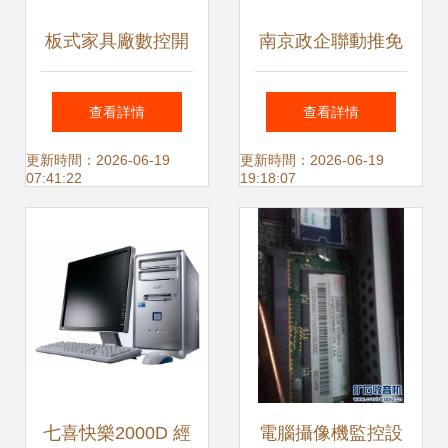
板式家具廠數控開
南京政企聯動推免
料機設備使用、計
費診斷服務，力促
查看詳情
查看詳情
算機硬件及監控系
智改數轉全覆蓋
更新時間：2026-06-19
更新時間：2026-06-19
07:41:22
19:18:07
統綜合操作說明
——計算機硬件與
監控設備產業升級
在行動
七喜快樂2000D 經
電腦攝像機監控設