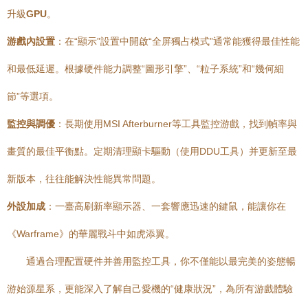
升級
GPU
。
游戲內設置
：在“顯示”設置中開啟“全屏獨占模式”通常能獲得最佳性能
和最低延遲。根據硬件能力調整“圖形引擎”、“粒子系統”和“幾何細
節”等選項。
監控與調優
：長期使用MSI Afterburner等工具監控游戲，找到幀率與
畫質的最佳平衡點。定期清理顯卡驅動（使用DDU工具）并更新至最
新版本，往往能解決性能異常問題。
外設加成
：一臺高刷新率顯示器、一套響應迅速的鍵鼠，能讓你在
《Warframe》的華麗戰斗中如虎添翼。
通過合理配置硬件并善用監控工具，你不僅能以最完美的姿態暢
游始源星系，更能深入了解自己愛機的“健康狀況”，為所有游戲體驗